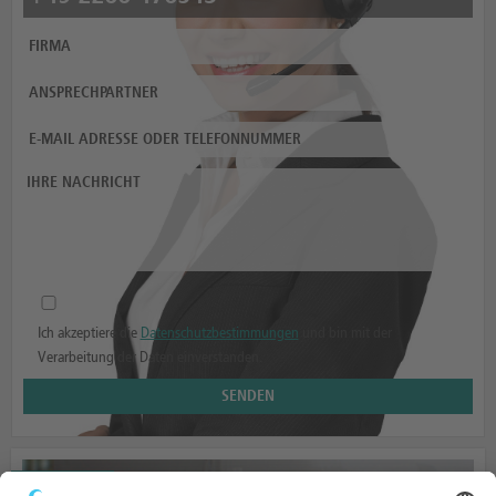
Ich akzeptiere die
Datenschutzbestimmungen
und bin mit der
Verarbeitung der Daten einverstanden.
AUFBAUTEN