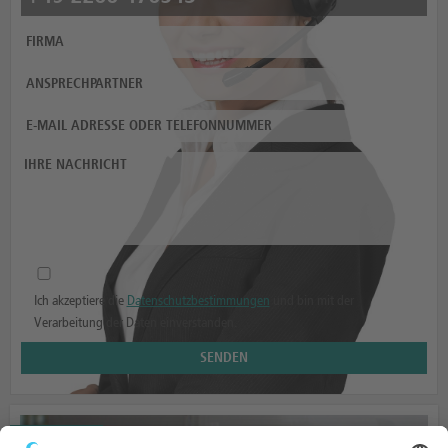
Ich akzeptiere die
Datenschutzbestimmungen
und bin mit der
Verarbeitung der Daten einverstanden.
AUFBAUTEN