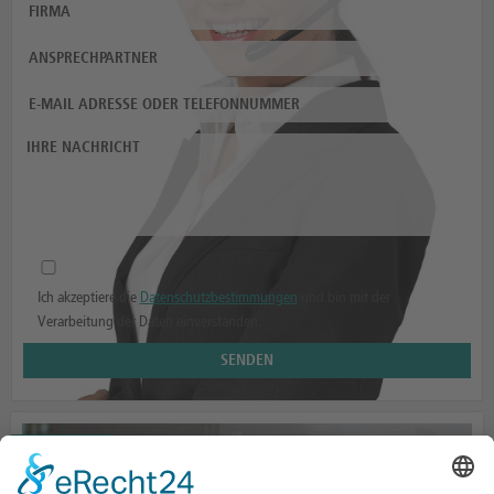
Ich akzeptiere die
Datenschutzbestimmungen
und bin mit der
Verarbeitung der Daten einverstanden.
AUFBAUTEN