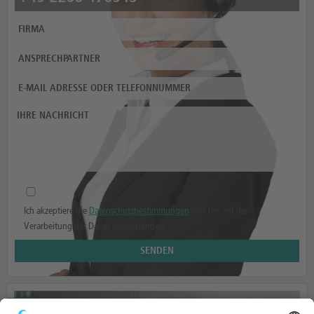
Ich akzeptiere die
Datenschutzbestimmungen
und bin mit der
Verarbeitung der Daten einverstanden.
AUFBAUTEN