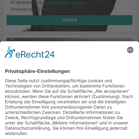
Ich akzeptiere die
Datenschutzbestimmungen
und bin mit der
Verarbeitung der Daten einverstanden.
AUFBAUTEN
GRÜNHAGE AUTOMOTIVE
BEI WIND UND WETTER GESCHÜTZT
ZUM PRODUKT
SCHLAFKABINEN
GRÜNHAGE AUTOMOTIVE
HIER KANN MAN SICH ERHOLEN